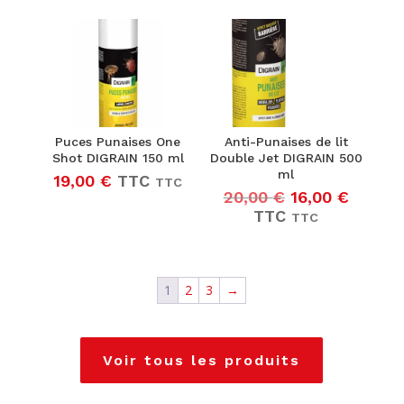
était :
est :
31,00 €25,83 €.
27,00 €22,50 €.
45,00 €37,50 
34,10 
Puces Punaises One
Anti-Punaises de lit
Shot DIGRAIN 150 ml
Double Jet DIGRAIN 500
ml
19,00
€
TTC
TTC
Le
Le
20,00
€
16,00
€
prix
prix
TTC
TTC
initial
actuel
était :
est :
20,00 €16,67 
16,00 €
1
2
3
→
Voir tous les produits