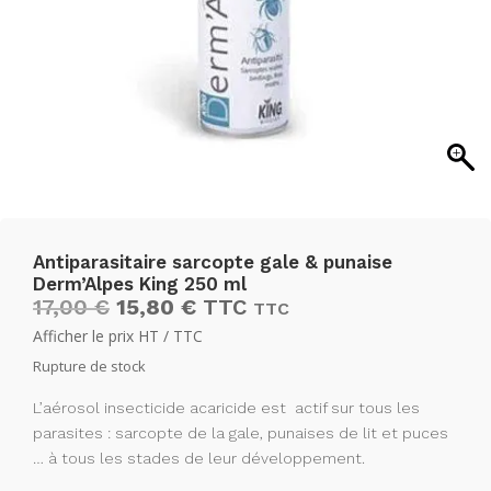
Antiparasitaire sarcopte gale & punaise
Derm’Alpes King 250 ml
Le
Le
17,00
€
15,80
€
TTC
TTC
prix
prix
Afficher le prix HT / TTC
initial
actuel
Rupture de stock
était :
est :
17,00 €14,17 €.
15,80 €13,17 €.
L’aérosol insecticide acaricide est actif sur tous les
parasites : sarcopte de la gale, punaises de lit et puces
… à tous les stades de leur développement.