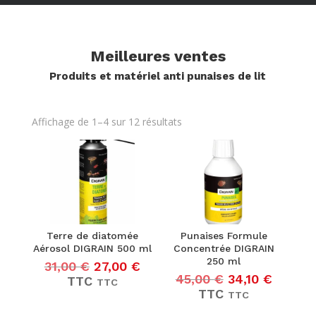
Meilleures ventes
Produits et matériel anti punaises de lit
Trié
Affichage de 1–4 sur 12 résultats
par
popularité
Terre de diatomée
Punaises Formule
Aérosol DIGRAIN 500 ml
Concentrée DIGRAIN
250 ml
Le
Le
31,00
€
27,00
€
Le
Le
prix
prix
45,00
€
34,10
€
TTC
TTC
prix
prix
initial
actuel
TTC
TTC
initial
actuel
était :
est :