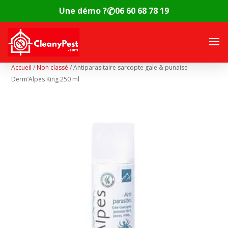
✆
Une démo ?
06 60 68 78 19
Accueil
/
Non classé
/
Antiparasitaire sarcopte gale & punaise
Derm’Alpes King 250 ml