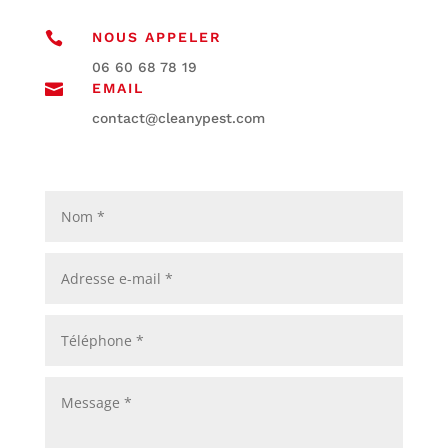

NOUS APPELER
6 60
86 0
91 87

EMAIL
oc
tcatn
aelc@
sepyn
moc.t