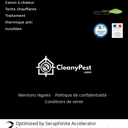
Canon à chaleur
Tente chauffante
Traitement
thermique anti
nuisibles
Mentions légales
–
Politique de confidentialité
–
Conditions de vente
Nous utilisons des cookies pour vous garantir la meilleure
expérience sur notre site web. Si vous continuez à utiliser ce
site, nous supposerons que vous en êtes satisfait.
Optimized by Seraphinite Accelerator
OK
Politique de confidentialité