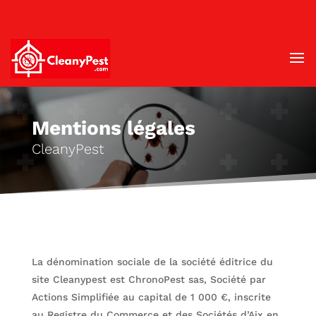
✆
Une démo ?
06 60 68 78 19
Mentions légales
CleanyPest
La dénomination sociale de la société éditrice du
site Cleanypest est ChronoPest sas, Société par
Actions Simplifiée au capital de 1 000 €, inscrite
au Registre du Commerce et des Sociétés d’Aix en