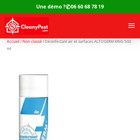
✆
Une démo ?
06 60 68 78 19
Accueil
/
Non classé
/
Désinfectant air et surfaces ALTOGERM KING 500
ml