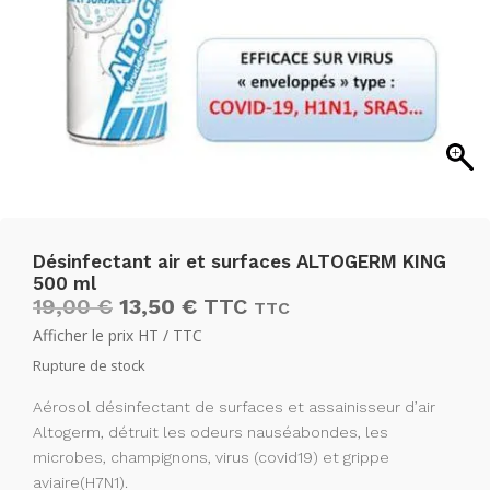
Désinfectant air et surfaces ALTOGERM KING
500 ml
Le
Le
19,00
€
13,50
€
TTC
TTC
prix
prix
Afficher le prix HT / TTC
initial
actuel
Rupture de stock
était :
est :
19,00 €15,83 €.
13,50 €11,25 €.
Aérosol désinfectant de surfaces et assainisseur d’air
Altogerm, détruit les odeurs nauséabondes, les
microbes, champignons, virus (covid19) et grippe
aviaire(H7N1).