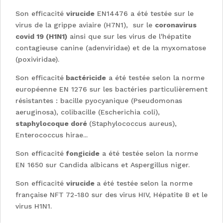
Son efficacité
virucide
EN14476 a été testée sur le
virus de la grippe aviaire (H7N1), sur le
coronavirus
covid 19 (H1N1)
ainsi que sur les virus de l'hépatite
contagieuse canine (adenviridae) et de la myxomatose
(poxiviridae).
Son efficacité
bactéricide
a été testée selon la norme
européenne EN 1276 sur les bactéries particulièrement
résistantes : bacille pyocyanique (Pseudomonas
aeruginosa), colibacille (Escherichia coli),
staphylocoque doré
(Staphylococcus aureus),
Enterococcus hirae...
Son efficacité
fongicide
a été testée selon la norme
EN 1650 sur Candida albicans et Aspergillus niger.
Son efficacité
virucide
a été testée selon la norme
française NFT 72-180 sur des virus HIV, Hépatite B et le
virus H1N1.