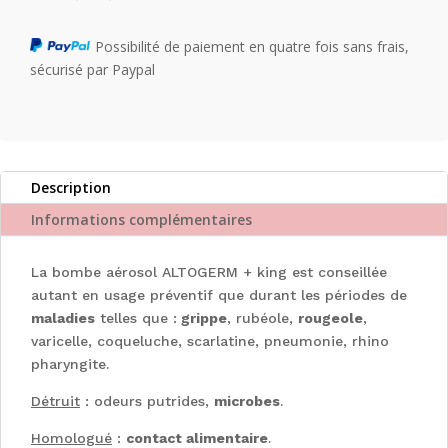
Possibilité de paiement en quatre fois sans frais,
sécurisé par Paypal
Description
Informations complémentaires
La bombe aérosol ALTOGERM + king est conseillée
autant en usage préventif que durant les périodes de
maladies
telles que :
grippe
, rubéole,
rougeole
,
varicelle, coqueluche, scarlatine, pneumonie, rhino
pharyngite.
Détruit
: odeurs putrides,
microbes
.
Homologué
:
contact alimentaire
.