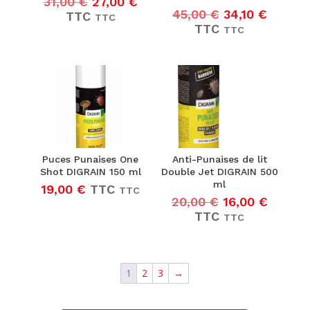
Le
Le
31,00
€
27,00
€
Le
Le
prix
prix
45,00
€
34,10
€
TTC
TTC
prix
prix
initial
actuel
TTC
TTC
initial
actuel
était :
est :
était :
est :
31,00 €25,83 €.
27,00 €22,50 €.
45,00 €37,50 
34,10 
Puces Punaises One
Anti-Punaises de lit
Shot DIGRAIN 150 ml
Double Jet DIGRAIN 500
ml
19,00
€
TTC
TTC
Le
Le
20,00
€
16,00
€
prix
prix
TTC
TTC
initial
actuel
était :
est :
20,00 €16,67 
16,00 €
1
2
3
→