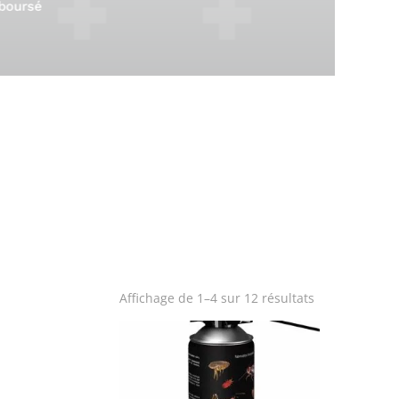
par des
Standard 2 à 5j
professionnels
Trié
Affichage de 1–4 sur 12 résultats
par
popularité