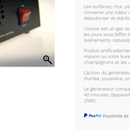
Les surfaces, mur, pl
conserve une odeur d
désodoriser et stéril
L’ozone est un gaz qu
les jours sous l’effet 
événements naturels
Produit artificiellemen
maison ou votre bure
champignons et les v
L’action du générate
(fumée, poussière, po
Le générateur compac
40 minutes, l’apparei
25M2.
Possibilité de