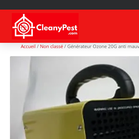
Accueil
/
Non classé
/
Générateur Ozone 20G anti mauv