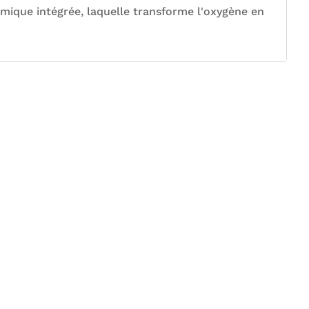
éramique intégrée, laquelle transforme l'oxygène en
Satisfait ou
Eco-Responsable