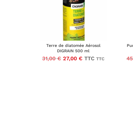
Terre de diatomée Aérosol
Pu
DIGRAIN 500 ml
Le
Le
31,00
€
27,00
€
TTC
45
TTC
prix
prix
initial
actuel
était :
est :
31,00 €25,83 €.
27,00 €22,50 €.