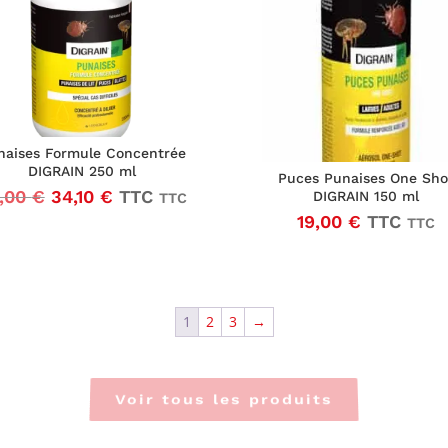
naises Formule Concentrée
DIGRAIN 250 ml
Puces Punaises One Sho
Le
Le
,00
€
34,10
€
TTC
DIGRAIN 150 ml
TTC
prix
prix
19,00
€
TTC
TTC
initial
actuel
était :
est :
45,00 €37,50 €.
34,10 €28,42 €.
1
2
3
→
Voir tous les produits