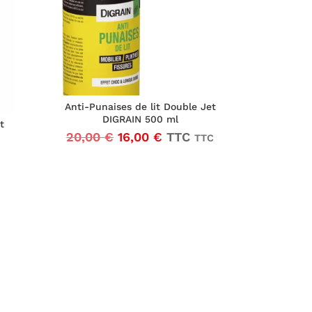
Anti-Punaises de lit Double Jet
DIGRAIN 500 ml
t
Le
Le
20,00
€
16,00
€
TTC
TTC
prix
prix
initial
actuel
était :
est :
20,00 €16,67 €.
16,00 €13,33 €.