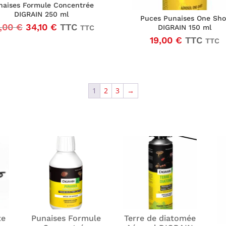
naises Formule Concentrée
DIGRAIN 250 ml
Puces Punaises One Sho
Le
Le
,00
€
34,10
€
TTC
DIGRAIN 150 ml
TTC
prix
prix
19,00
€
TTC
TTC
initial
actuel
était :
est :
45,00 €37,50 €.
34,10 €28,42 €.
1
2
3
→
te
Punaises Formule
Terre de diatomée