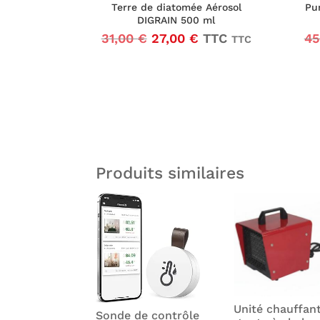
Terre de diatomée Aérosol
Pu
DIGRAIN 500 ml
Le
Le
31,00
€
27,00
€
TTC
45
TTC
prix
prix
initial
actuel
était :
est :
31,00 €25,83 €.
27,00 €22,50 €.
Produits similaires
Unité chauffan
Sonde de contrôle