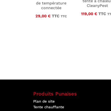
tente à chaleu
de température
CleanyPest
connectée
119,00
€
TTC
T
29,00
€
TTC
TTC
Produits Punaises
Plan de site
Tente chauffante