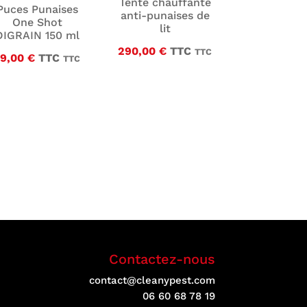
Tente chauffante
Puces Punaises
anti-punaises de
One Shot
lit
DIGRAIN 150 ml
290,00
€
TTC
TTC
19,00
€
TTC
TTC
2,50 €.
Contactez-nous
contact@cleanypest.com
06 60 68 78 19