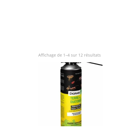
Trié
Affichage de 1–4 sur 12 résultats
par
popularité