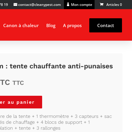
91 87
oc
tcatn
aelc@
sepyn
moc.t
Mon compte
Articles 0
Canon à chaleur
Blog
A propos
Contact
: tente chauffante anti-punaises
TTC
TTC
er au panier
ure de la tente + 1 thermomètre + 3 capteurs + sac
tés de chauffage + 4 blocs de support + 1
ulation + tente + 3 rallonges