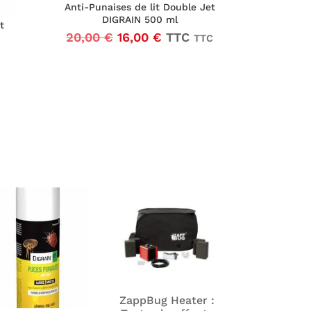
Anti-Punaises de lit Double Jet
DIGRAIN 500 ml
t
Le
Le
20,00
€
16,00
€
TTC
TTC
prix
prix
initial
actuel
était :
est :
20,00 €16,67 €.
16,00 €13,33 €.
ZappBug Heater :