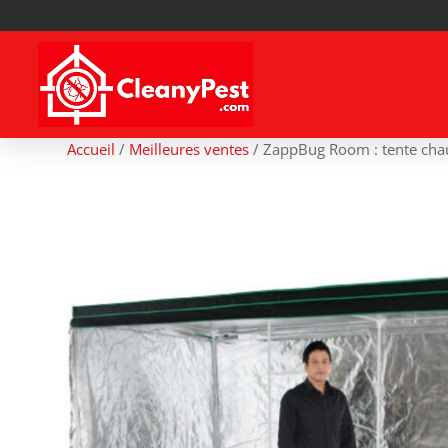
Accueil
/
Meilleures ventes
/
ZappBug Room : tente chauf