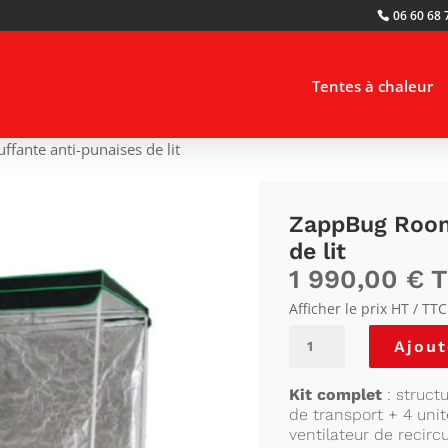
6 60
86 0
Tentes à chaleur
fante anti-punaises de lit
ZappBug Room 
de lit
1 990,00
€
Afficher le prix HT / TTC
quantité
Ajout
de
ZappBug
Kit complet
: struct
Room
de transport + 4 uni
:
ventilateur de recirc