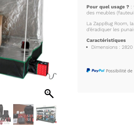
tente
Pour quel usage ?
: 
chauffante
des meubles (fauteui
anti-
punaises
La ZappBug Room, la
de
d’éradiquer les punai
lit
Caractéristiques
Dimensions : 282
Possibilité de